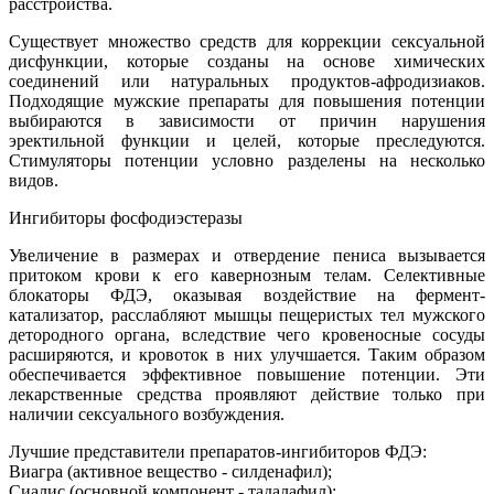
расстройства.
Существует множество средств для коррекции сексуальной
дисфункции, которые созданы на основе химических
соединений или натуральных продуктов-афродизиаков.
Подходящие мужские препараты для повышения потенции
выбираются в зависимости от причин нарушения
эректильной функции и целей, которые преследуются.
Стимуляторы потенции условно разделены на несколько
видов.
Ингибиторы фосфодиэстеразы
Увеличение в размерах и отвердение пениса вызывается
притоком крови к его кавернозным телам. Селективные
блокаторы ФДЭ, оказывая воздействие на фермент-
катализатор, расслабляют мышцы пещеристых тел мужского
детородного органа, вследствие чего кровеносные сосуды
расширяются, и кровоток в них улучшается. Таким образом
обеспечивается эффективное повышение потенции. Эти
лекарственные средства проявляют действие только при
наличии сексуального возбуждения.
Лучшие представители препаратов-ингибиторов ФДЭ:
Виагра (активное вещество - силденафил);
Сиалис (основной компонент - тадалафил);