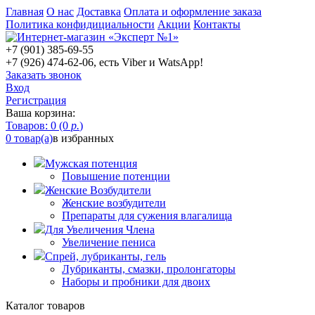
Главная
О нас
Доставка
Оплата и оформление заказа
Политика конфидициальности
Акции
Контакты
+7 (901) 385-69-55
+7 (926) 474-62-06, есть Viber и WatsApp!
Заказать звонок
Вход
Регистрация
Ваша корзина:
Товаров: 0 (0
р.
)
0 товар(а)
в избранных
Мужская потенция
Повышение потенции
Женские Возбудители
Женские возбудители
Препараты для сужения влагалища
Для Увеличения Члена
Увеличение пениса
Спрей, лубриканты, гель
Лубриканты, смазки, пролонгаторы
Наборы и пробники для двоих
Каталог товаров