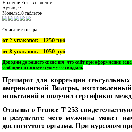
Наличие:
Есть в наличии
Артикул:
Модель:
10 таблеток
Описание товара
от 2 упаковок - 1250 руб
от 8 упаковок - 1050 руб
Доводим до вашего сведения, что сайт при оформлении зака
сообщает итоговую сумму со скидкой.
Препарат для коррекции сексуальных
американской Виагры, изготовленный
испытаний и получил сертификат межд
Отзывы о France T 253 свидетельствую
в результате чего мужчина может на
достигнутого оргазма. При курсовом пр