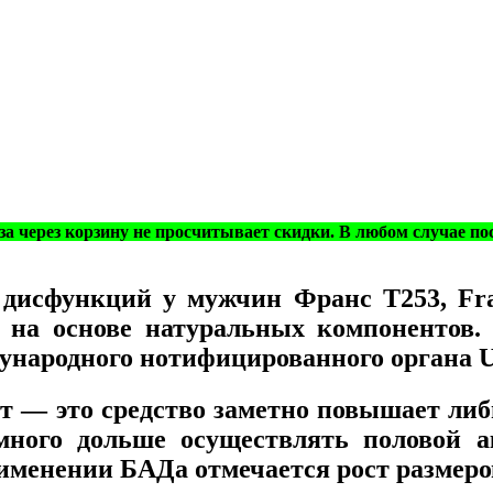
за через корзину не просчитывает скидки. В любом случае по
 дисфункций у мужчин Франс Т253, Fr
 на основе натуральных компонентов
ународного нотифицированного органа
т ― это средство заметно повышает либ
много дольше осуществлять половой а
именении БАДа отмечается рост размеро