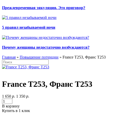
Преждевременная эякуляция. Это приговор?
5 правил незабываемой ночи
Почему женщины недостаточно возбуждаются?
Главная
»
Повышение потенции
» France T253, Франс Т253
France T253, Франс Т253
1 650
р.
1 350
р.
В корзину
Купить в 1 клик