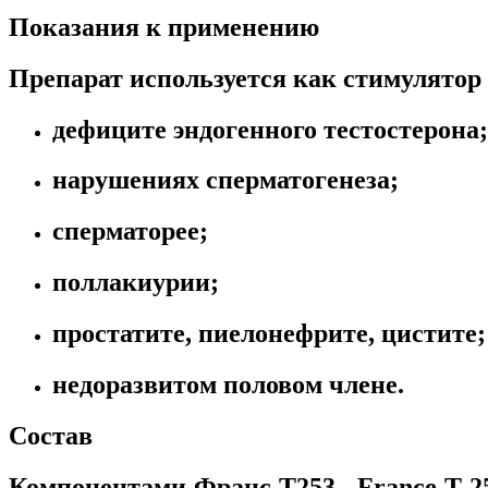
Показания к применению
Препарат используется как стимулятор 
дефиците эндогенного тестостерона;
нарушениях сперматогенеза;
сперматорее;
поллакиурии;
простатите, пиелонефрите, цистите;
недоразвитом половом члене.
Состав
Компонентами Франс Т253, France T 25