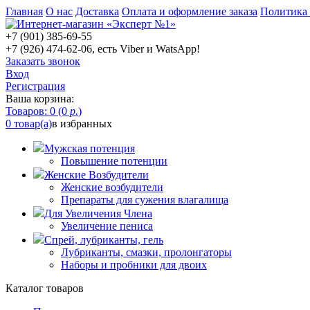
Главная
О нас
Доставка
Оплата и оформление заказа
Политика
+7 (901) 385-69-55
+7 (926) 474-62-06, есть Viber и WatsApp!
Заказать звонок
Вход
Регистрация
Ваша корзина:
Товаров: 0 (0
р.
)
0 товар(а)
в избранных
Мужская потенция
Повышение потенции
Женские Возбудители
Женские возбудители
Препараты для сужения влагалища
Для Увеличения Члена
Увеличение пениса
Спрей, лубриканты, гель
Лубриканты, смазки, пролонгаторы
Наборы и пробники для двоих
Каталог товаров