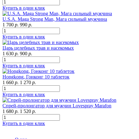
Купить в один клик
U.S.A. Maga Strong Man, Мага сильный мужчина
1 700
р.
990
р.
Купить в один клик
Царь целебных трав и насекомых
1 630
р.
900
р.
Купить в один клик
Hongkong, Гонконг 10 таблеток
1 660
р.
1 270
р.
Купить в один клик
Спрей-пролонгатор для мужчин Lovespray Marafon
1 680
р.
1 520
р.
Купить в один клик