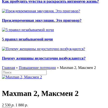
Как пробудить чувства и раскрасить интимную жизнь?
Преждевременная эякуляция. Это приговор?
5 правил незабываемой ночи
Почему женщины недостаточно возбуждаются?
Главная
»
Повышение потенции
» Maxman 2, Максмен 2
Maxman 2, Максмен 2
2 530
р.
1 880
р.