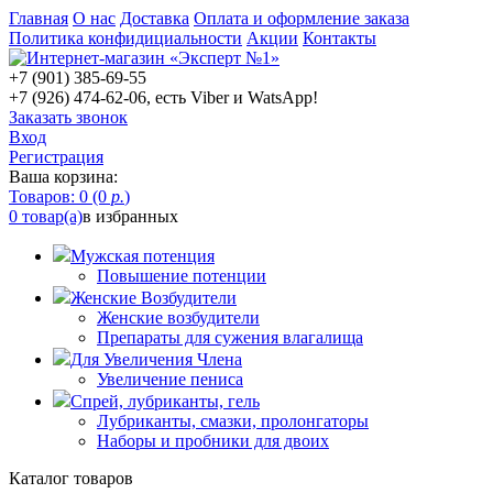
Главная
О нас
Доставка
Оплата и оформление заказа
Политика конфидициальности
Акции
Контакты
+7 (901) 385-69-55
+7 (926) 474-62-06, есть Viber и WatsApp!
Заказать звонок
Вход
Регистрация
Ваша корзина:
Товаров: 0 (0
р.
)
0 товар(а)
в избранных
Мужская потенция
Повышение потенции
Женские Возбудители
Женские возбудители
Препараты для сужения влагалища
Для Увеличения Члена
Увеличение пениса
Спрей, лубриканты, гель
Лубриканты, смазки, пролонгаторы
Наборы и пробники для двоих
Каталог товаров