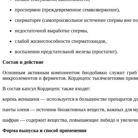
проспермии (преждевременное семяизвержение),
сперматорее (самопроизвольное истечение спермы вне по
недостаточной выработке спермы,
слабой жизнеспособности сперматозоидов,
воспалении предстательной железы (простатит).
Состав и действие
Основным активным компонентом биодобавки служит гриб A
микроэлементов и ферментов. Кордицепс тысячелетиями примен
В состав капсул Кордицепс также входят:
корень женьшеня ― используется в большинстве препаратов дл
панты оленя ― источник биоактивных веществ, важных для м
шафран ― содержит вещества, повышающие либидо и увеличив
Форма выпуска и способ применения