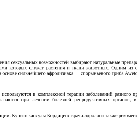
ния сексуальных возможностей выбирают натуральные препара
нтами которых служат растения и ткани животных. Одним из
на основе сильнейшего афродизиака ― спорыньевого гриба Aweto
но используются в комплексной терапии заболеваний разного 
аются при лечении болезней репродуктивных органов, в т
нции. Купить капсулы Кордицепс врачи-адрологи также рекомен