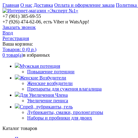
Главная
О нас
Доставка
Оплата и оформление заказа
Политика
+7 (901) 385-69-55
+7 (926) 474-62-06, есть Viber и WatsApp!
Заказать звонок
Вход
Регистрация
Ваша корзина:
Товаров: 0 (0
р.
)
0 товар(а)
в избранных
Мужская потенция
Повышение потенции
Женские Возбудители
Женские возбудители
Препараты для сужения влагалища
Для Увеличения Члена
Увеличение пениса
Спрей, лубриканты, гель
Лубриканты, смазки, пролонгаторы
Наборы и пробники для двоих
Каталог товаров