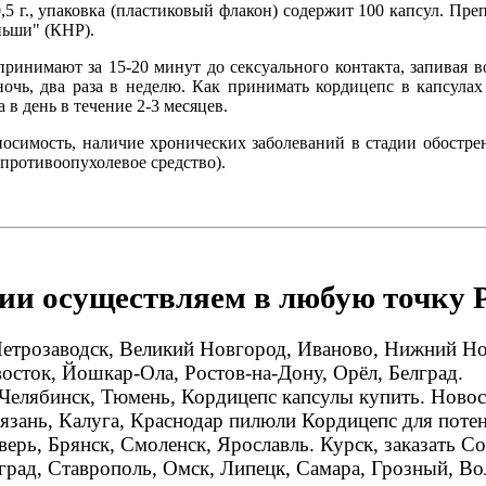
5 г., упаковка (пластиковый флакон) содержит 100 капсул. Пре
ньши" (КНР).
инимают за 15-20 минут до сексуального контакта, запивая в
ночь, два раза в неделю. Как принимать кордицепс в капсула
 в день в течение 2-3 месяцев.
имость, наличие хронических заболеваний в стадии обострения
противоопухолевое средство).
ии осуществляем в любую точку 
 Петрозаводск, Великий Новгород, Иваново, Нижний Н
осток, Йошкар-Ола, Ростов-на-Дону, Орёл, Белград.
Челябинск, Тюмень, Кордицепс капсулы купить. Новос
язань, Калуга, Краснодар пилюли Кордицепс для потен
ерь, Брянск, Смоленск, Ярославль. Курск, заказать C
град, Ставрополь, Омск, Липецк, Самара, Грозный, Во