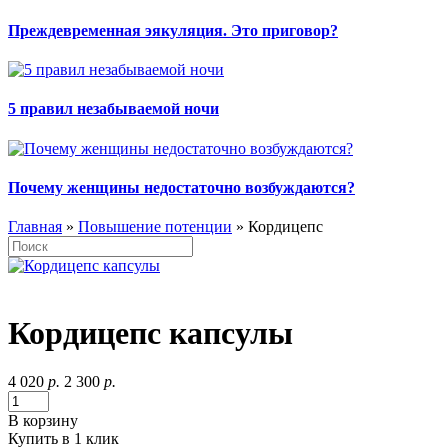
Преждевременная эякуляция. Это приговор?
5 правил незабываемой ночи
Почему женщины недостаточно возбуждаются?
Главная
»
Повышение потенции
» Кордицепс
Кордицепс капсулы
4 020
р.
2 300
р.
В корзину
Купить в 1 клик