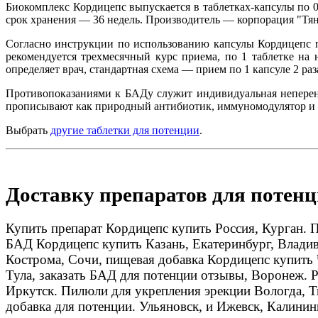
Биокомплекс Кордицепс выпускается в таблетках-капсулы по 0,
срок хранения ― 36 недель. Производитель ― корпорация "Тя
Согласно инструкции по использованию капсулы Кордицепс пр
рекомендуется трехмесячный курс приема, по 1 таблетке на 
определяет врач, стандартная схема ― прием по 1 капсуле 2 раза
Противопоказаниями к БАДу служит индивидуальная неперенос
прописывают как природный антибиотик, иммуномодулятор и 
Выбрать
другие таблетки для потенции
.
Доставку препаратов для потенц
Купить препарат Кордицепс купить Россия, Курган.
БАД Кордицепс купить Казань, Екатеринбург, Владив
Кострома, Сочи, пищевая добавка Кордицепс купить 
Тула, заказать БАД для потенции отзывы, Воронеж. Р
Иркутск. Пилюли для укрепления эрекции Вологда, Тв
добавка для потенции. Ульяновск, и Ижевск, Калинин