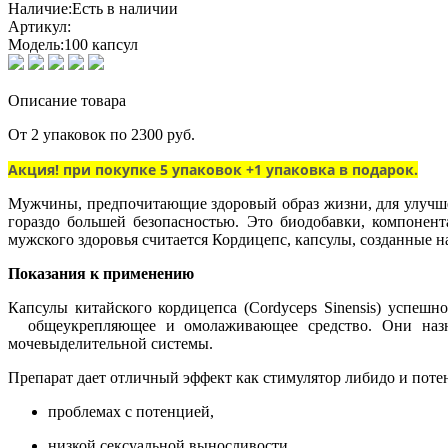
Наличие:
Есть в наличии
Артикул:
Модель:
100 капсул
Описание товара
От 2 упаковок по 2300 руб.
Акция! при покупке 5 упаковок +1 упаковка в подарок.
Мужчины, предпочитающие здоровый образ жизни, для улучше
гораздо большей безопасностью. Это биодобавки, компоне
мужского здоровья считается Кордицепс, капсулы, созданные 
Показания к применению
Капсулы китайского кордицепса (Сordyceps Sinensis) успеш
общеукрепляющее и омолаживающее средство. Они назнач
мочевыделительной системы.
Препарат дает отличный эффект как стимулятор либидо и поте
проблемах с потенцией,
низкой сексуальной выносливости,