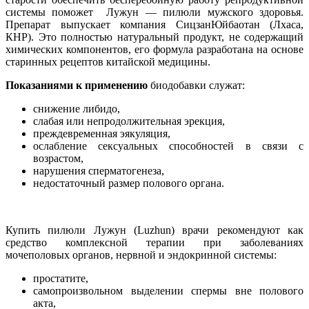
системы поможет Лужун ― пилюли мужского здоровья.
Препарат выпускает компания СицзанЮйбаотан (Лхаса,
КНР). Это полностью натуральный продукт, не содержащий
химических компонентов, его формула разработана на основе
старинных рецептов китайской медицины.
Показаниями к применению
биодобавки служат:
снижение либидо,
слабая или непродолжительная эрекция,
преждевременная эякуляция,
ослабление сексуальных способностей в связи с
возрастом,
нарушения сперматогенеза,
недостаточный размер полового органа.
Купить пилюли Лужун (Luzhun) врачи рекомендуют как
средство комплексной терапии при заболеваниях
мочеполовых органов, нервной и эндокринной системы:
простатите,
самопроизвольном выделении спермы вне полового
акта,