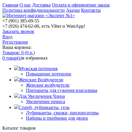
Главная
О нас
Доставка
Оплата и оформление заказа
Политика конфидициальности
Акции
Контакты
+7 (901) 385-69-55
+7 (926) 474-62-06, есть Viber и WatsApp!
Заказать звонок
Вход
Регистрация
Ваша корзина:
Товаров: 0 (0
р.
)
0 товар(а)
в избранных
Мужская потенция
Повышение потенции
Женские Возбудители
Женские возбудители
Препараты для сужения влагалища
Для Увеличения Члена
Увеличение пениса
Спрей, лубриканты, гель
Лубриканты, смазки, пролонгаторы
Наборы и пробники для двоих
Каталог товаров