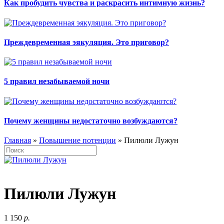
Как пробудить чувства и раскрасить интимную жизнь?
Преждевременная эякуляция. Это приговор?
5 правил незабываемой ночи
Почему женщины недостаточно возбуждаются?
Главная
»
Повышение потенции
» Пилюли Лужун
Пилюли Лужун
1 150
р.