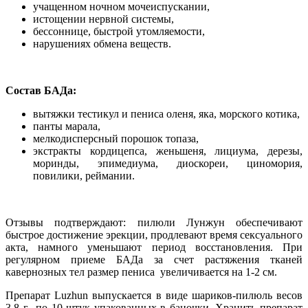
учащенном ночном мочеиспускании,
истощении нервной системы,
бессоннице, быстрой утомляемости,
нарушениях обмена веществ.
Состав БАДа:
вытяжки тестикул и пениса оленя, яка, морского котика,
панты марала,
мелкодисперсный порошок топаза,
экстракты кордицепса, женьшеня, лициума, дерезы,
моринды, эпимедиума, диоскореи, циномория,
повилики, реймании.
Отзывы подтверждают: пилюли Лунжун обеспечивают
быстрое достижение эрекции, продлевают время сексуального
акта, намного уменьшают период восстановления. При
регулярном приеме БАДа за счет растяжения тканей
кавернозных тел размер пениса увеличивается на 1-2 см.
Препарат Luzhun выпускается в виде шариков-пилюль весов
3,8 г., по 10 штук упакованных в баночки. Хранить препарат