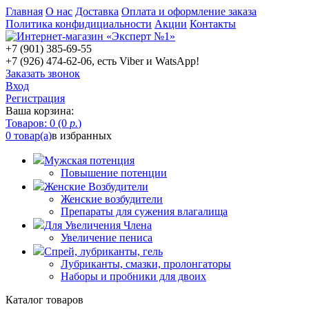
Главная
О нас
Доставка
Оплата и оформление заказа
Политика конфидициальности
Акции
Контакты
+7 (901) 385-69-55
+7 (926) 474-62-06, есть Viber и WatsApp!
Заказать звонок
Вход
Регистрация
Ваша корзина:
Товаров: 0 (0
р.
)
0 товар(а)
в избранных
Мужская потенция
Повышение потенции
Женские Возбудители
Женские возбудители
Препараты для сужения влагалища
Для Увеличения Члена
Увеличение пениса
Спрей, лубриканты, гель
Лубриканты, смазки, пролонгаторы
Наборы и пробники для двоих
Каталог товаров