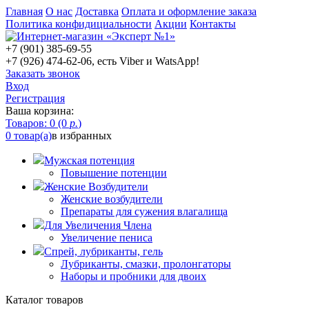
Главная
О нас
Доставка
Оплата и оформление заказа
Политика конфидициальности
Акции
Контакты
+7 (901) 385-69-55
+7 (926) 474-62-06, есть Viber и WatsApp!
Заказать звонок
Вход
Регистрация
Ваша корзина:
Товаров: 0 (0
р.
)
0 товар(а)
в избранных
Мужская потенция
Повышение потенции
Женские Возбудители
Женские возбудители
Препараты для сужения влагалища
Для Увеличения Члена
Увеличение пениса
Спрей, лубриканты, гель
Лубриканты, смазки, пролонгаторы
Наборы и пробники для двоих
Каталог товаров