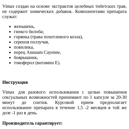
Vimax создан на основе экстрактов целебных тибетских трав,
не содержит химических добавок. Компонентами препарата
служат:
женьшень,
гинкго билоба;
горянка (трава похотливого козла),
сереноя ползучая,
повилика,
перец Аnnuum Cayenne,
боярышник,
токоферол (витамин Е).
Инструкция
Vimax для разового использования с целью повышения
сексуальных возможностей принимают по 1 капсуле за 20-30
минут до соития. Курсовой прием предполагает
использование препарата в течение 1,5 -2 месяцев в той же
дозе -1 раз в день.
Производитель гарантирует: