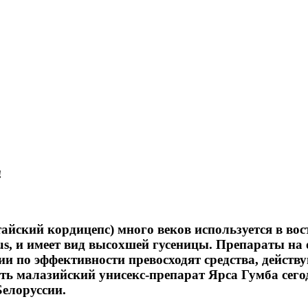
!
айский кордицепс) много веков используется в во
s, и имеет вид высохшей гусеницы. Препараты на 
ии по эффективности превосходят средства, дейст
ть малазийский унисекс-препарат Ярса Гумба сег
Белоруссии.