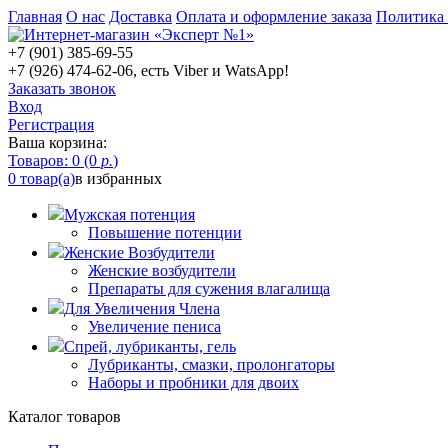
Главная
О нас
Доставка
Оплата и оформление заказа
Политика
+7 (901) 385-69-55
+7 (926) 474-62-06, есть Viber и WatsApp!
Заказать звонок
Вход
Регистрация
Ваша корзина:
Товаров: 0 (0
р.
)
0 товар(а)
в избранных
Мужская потенция
Повышение потенции
Женские Возбудители
Женские возбудители
Препараты для сужения влагалища
Для Увеличения Члена
Увеличение пениса
Спрей, лубриканты, гель
Лубриканты, смазки, пролонгаторы
Наборы и пробники для двоих
Каталог товаров