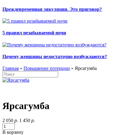
Преждевременная эякуляция. Это приговор?
5 правил незабываемой ночи
Почему женщины недостаточно возбуждаются?
Главная
»
Повышение потенции
» Ярсагумба
Ярсагумба
2 050
р.
1 450
р.
В корзину