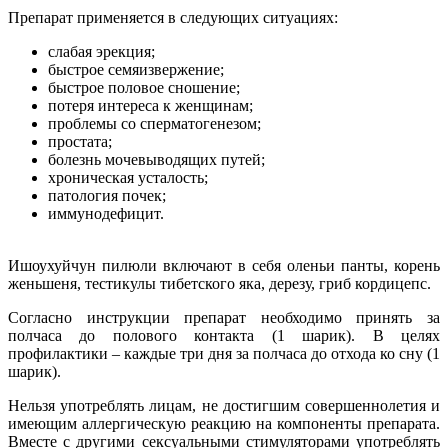
Препарат применяется в следующих ситуациях:
слабая эрекция;
быстрое семяизвержение;
быстрое половое сношение;
потеря интереса к женщинам;
проблемы со сперматогенезом;
простата;
болезнь мочевыводящих путей;
хроническая усталость;
патология почек;
иммунодефицит.
Ишоухуйчун пилюли включают в себя оленьи панты, корень
женьшеня, тестикулы тибетского яка, дерезу, гриб кордицепс.
Согласно инструкции препарат необходимо принять за
полчаса до полового контакта (1 шарик). В целях
профилактики – каждые три дня за полчаса до отхода ко сну (1
шарик).
Нельзя употреблять лицам, не достигшим совершеннолетия и
имеющим аллергическую реакцию на компоненты препарата.
Вместе с другими сексуальными стимуляторами употреблять