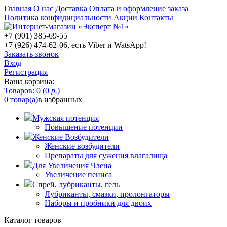
Главная
О нас
Доставка
Оплата и оформление заказа
Политика конфидициальности
Акции
Контакты
+7 (901) 385-69-55
+7 (926) 474-62-06, есть Viber и WatsApp!
Заказать звонок
Вход
Регистрация
Ваша корзина:
Товаров: 0 (0
р.
)
0 товар(а)
в избранных
Мужская потенция
Повышение потенции
Женские Возбудители
Женские возбудители
Препараты для сужения влагалища
Для Увеличения Члена
Увеличение пениса
Спрей, лубриканты, гель
Лубриканты, смазки, пролонгаторы
Наборы и пробники для двоих
Каталог товаров