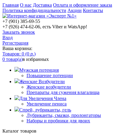
Главная
О нас
Доставка
Оплата и оформление заказа
Политика конфидициальности
Акции
Контакты
+7 (901) 385-69-55
+7 (926) 474-62-06, есть Viber и WatsApp!
Заказать звонок
Вход
Регистрация
Ваша корзина:
Товаров: 0 (0
р.
)
0 товар(а)
в избранных
Мужская потенция
Повышение потенции
Женские Возбудители
Женские возбудители
Препараты для сужения влагалища
Для Увеличения Члена
Увеличение пениса
Спрей, лубриканты, гель
Лубриканты, смазки, пролонгаторы
Наборы и пробники для двоих
Каталог товаров