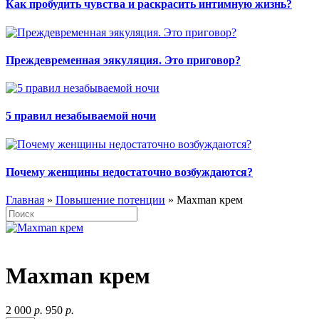
Как пробудить чувства и раскрасить интимную жизнь?
Преждевременная эякуляция. Это приговор?
5 правил незабываемой ночи
Почему женщины недостаточно возбуждаются?
Главная
»
Повышение потенции
» Maxman крем
Maxman крем
2 000
р.
950
р.