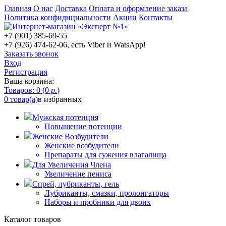
Главная
О нас
Доставка
Оплата и оформление заказа
Политика конфидициальности
Акции
Контакты
+7 (901) 385-69-55
+7 (926) 474-62-06, есть Viber и WatsApp!
Заказать звонок
Вход
Регистрация
Ваша корзина:
Товаров: 0 (0
р.
)
0 товар(а)
в избранных
Мужская потенция
Повышение потенции
Женские Возбудители
Женские возбудители
Препараты для сужения влагалища
Для Увеличения Члена
Увеличение пениса
Спрей, лубриканты, гель
Лубриканты, смазки, пролонгаторы
Наборы и пробники для двоих
Каталог товаров