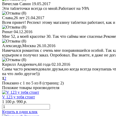
Вячеслав Савин
19.05.2017
Эти таблеточки всегда со мной.Работают на УРА
Слава,26 лет
21.04.2017
Всем привет! Респект этому магазину таблетки работают, как 
Ринат
04.12.2016
Мне 52, а моей красотке 30. Так что саймы мое спасенье.Реком
Александр,Москва
26.10.2016
Намечался романтик с очень мне понравившейся особой. Так как
курьером и получил заказ. Опробовал. Вы знаете, я даже не дог
Кирилл Андреевич,44 года
02.10.2016
Самы часто рекомендовали друзья,но когда всегда покупаешь чт
на что либо другое!))
1
2
Показано с 1 по 5 из 8 (страниц: 2)
Похожие товары производителя
V 123 у тебя стоит
1 100
р.
990
р.
Купить в один клик