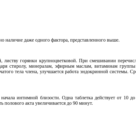
о наличие даже одного фактора, представленного выше.
й, листву горянки крупноцветковой. При смешивании перечис
одаря стиролу, минералам, эфирным маслам, витаминам групп
атого тела члена, улучшается работа эндокринной системы. С
 начала интимной близости. Одна таблетка действует от 10 до
ь полового акта увеличивается до 90 минут.