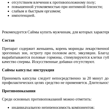
отсутствием влечения к противоположному полу;
повышенной утомляемостью при интимной близости;
слабым и быстрым оргазмом;
импотенцией.
Рекомендуется Саймы купить мужчинам, для которых характерн
Состав
Препарат содержит женьшень, корень моринды лекарственно
эрогенных зон, остроту при половом акте, эякуляции. Благ
вырабатываются половые гормоны, стимулируются клетки губч
качество спермы. Искусственные добавки отсутствуют.
Саймы капсулы: инструкция
Принимать капсулы следует непосредственно за 20 минут до
профилактических целях средство не применяется. Длительност
Противопоказания
Среди основных противопоказаний можно отметить:
индивидуальную непереносимость компонентов;