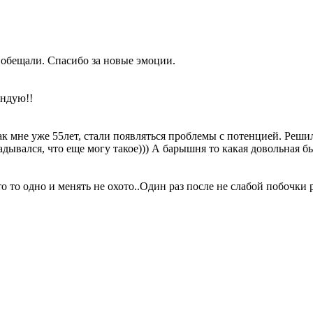
и обещали. Спасибо за новые эмоции.
ендую!!
 мне уже 55лет, стали появляться проблемы с потенцией. Решил п
адывался, что еще могу такое))) А барышня то какая довольная б
о то одно и менять не охото..Один раз после не слабой побочки