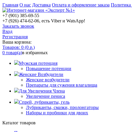
Главная
О нас
Доставка
Оплата и оформление заказа
Политика
+7 (901) 385-69-55
+7 (926) 474-62-06, есть Viber и WatsApp!
Заказать звонок
Вход
Регистрация
Ваша корзина:
Товаров: 0 (0
р.
)
0 товар(а)
в избранных
Мужская потенция
Повышение потенции
Женские Возбудители
Женские возбудители
Препараты для сужения влагалища
Для Увеличения Члена
Увеличение пениса
Спрей, лубриканты, гель
Лубриканты, смазки, пролонгаторы
Наборы и пробники для двоих
Каталог товаров