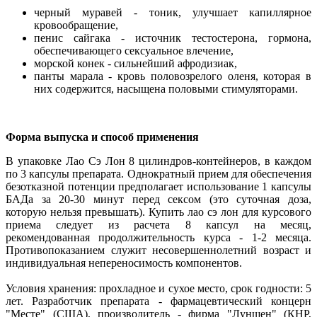
черный муравей - тоник, улучшает капиллярное
кровообращение,
пенис сайгака - источник тестостерона, гормона,
обеспечивающего сексуальное влечение,
морской конек - сильнейший афродизиак,
панты марала - кровь половозрелого оленя, которая в
них содержится, насыщена половыми стимуляторами.
Форма выпуска и способ применения
В упаковке Лао Сэ Лон 8 цилиндров-контейнеров, в каждом
по 3 капсулы препарата. Однократный прием для обеспечения
безотказной потенции предполагает использование 1 капсулы
БАДа за 20-30 минут перед сексом (это суточная доза,
которую нельзя превышать). Купить лао сэ лон для курсового
приема следует из расчета 8 капсул на месяц,
рекомендованная продолжительность курса - 1-2 месяца.
Противопоказанием служит несовершеннолетний возраст и
индивидуальная непереносимость компонентов.
Условия хранения: прохладное и сухое место, срок годности: 5
лет. Разработчик препарата - фармацевтический концерн
"Месте" (США), производитель - фирма "Луншен" (КНР,