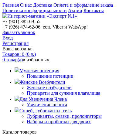
Главная
О нас
Доставка
Оплата и оформление заказа
Политика конфидициальности
Акции
Контакты
+7 (901) 385-69-55
+7 (926) 474-62-06, есть Viber и WatsApp!
Заказать звонок
Вход
Регистрация
Ваша корзина:
Товаров: 0 (0
р.
)
0 товар(а)
в избранных
Мужская потенция
Повышение потенции
Женские Возбудители
Женские возбудители
Препараты для сужения влагалища
Для Увеличения Члена
Увеличение пениса
Спрей, лубриканты, гель
Лубриканты, смазки, пролонгаторы
Наборы и пробники для двоих
Каталог товаров