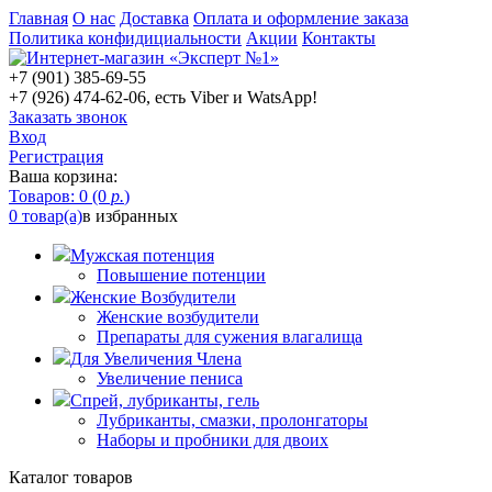
Главная
О нас
Доставка
Оплата и оформление заказа
Политика конфидициальности
Акции
Контакты
+7 (901) 385-69-55
+7 (926) 474-62-06, есть Viber и WatsApp!
Заказать звонок
Вход
Регистрация
Ваша корзина:
Товаров: 0 (0
р.
)
0 товар(а)
в избранных
Мужская потенция
Повышение потенции
Женские Возбудители
Женские возбудители
Препараты для сужения влагалища
Для Увеличения Члена
Увеличение пениса
Спрей, лубриканты, гель
Лубриканты, смазки, пролонгаторы
Наборы и пробники для двоих
Каталог товаров