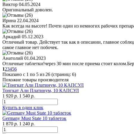
Виктор
04.05.2024
Оригинальный доволен.
Ирина
22.04.2024
Как всегда на высоте! Почти один из немногих рабочих препар
Аркадий
05.12.2023
Отличный товар. Действует так как в описании, главное собл
самое главное нет побочек.
Анатолий
01.04.2023
Отличные таблетки!через 30 мин после приема стоит колом.Бе
1
2
3
4
5
6
Показано с 1 по 5 из 26 (страниц: 6)
Похожие товары производителя
Тонгкат Али Платинум, 10 КАПСУЛ
1 920
р.
1 540
р.
Купить в один клик
Germany Must State 10 таблеток
1 870
р.
1 240
р.