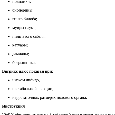
повилики;
биоперины;
гинко билоба;
муиры паума;
пильчатого сабаля;
катуабы;
дамианы;
боярышника.
Вигрикс плюс показан при:
низком либидо,
нестабильной эрекции,
недостаточных размерах полового органа.
Инструкция
VigRX plus принимают по 1 таблетке 2 раза в сутки, во время 