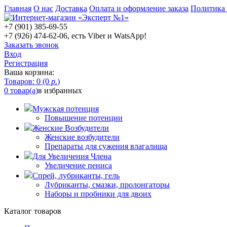
Главная
О нас
Доставка
Оплата и оформление заказа
Политика
+7 (901) 385-69-55
+7 (926) 474-62-06, есть Viber и WatsApp!
Заказать звонок
Вход
Регистрация
Ваша корзина:
Товаров: 0 (0
р.
)
0 товар(а)
в избранных
Мужская потенция
Повышение потенции
Женские Возбудители
Женские возбудители
Препараты для сужения влагалища
Для Увеличения Члена
Увеличение пениса
Спрей, лубриканты, гель
Лубриканты, смазки, пролонгаторы
Наборы и пробники для двоих
Каталог товаров