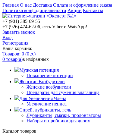
Главная
О нас
Доставка
Оплата и оформление заказа
Политика конфидициальности
Акции
Контакты
+7 (901) 385-69-55
+7 (926) 474-62-06, есть Viber и WatsApp!
Заказать звонок
Вход
Регистрация
Ваша корзина:
Товаров: 0 (0
р.
)
0 товар(а)
в избранных
Мужская потенция
Повышение потенции
Женские Возбудители
Женские возбудители
Препараты для сужения влагалища
Для Увеличения Члена
Увеличение пениса
Спрей, лубриканты, гель
Лубриканты, смазки, пролонгаторы
Наборы и пробники для двоих
Каталог товаров