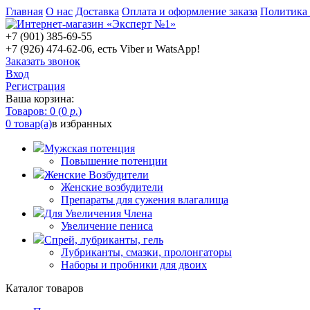
Главная
О нас
Доставка
Оплата и оформление заказа
Политика
+7 (901) 385-69-55
+7 (926) 474-62-06, есть Viber и WatsApp!
Заказать звонок
Вход
Регистрация
Ваша корзина:
Товаров: 0 (0
р.
)
0 товар(а)
в избранных
Мужская потенция
Повышение потенции
Женские Возбудители
Женские возбудители
Препараты для сужения влагалища
Для Увеличения Члена
Увеличение пениса
Спрей, лубриканты, гель
Лубриканты, смазки, пролонгаторы
Наборы и пробники для двоих
Каталог товаров