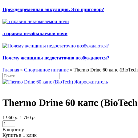
Преждевременная эякуляция. Это приговор?
5 правил незабываемой ночи
Почему женщины недостаточно возбуждаются?
Главная
»
Спортивное питание
» Thermo Drine 60 капс (BioTech
Thermo Drine 60 капс (BioTe
1 960
р.
1 760
р.
В корзину
Купить в 1 клик