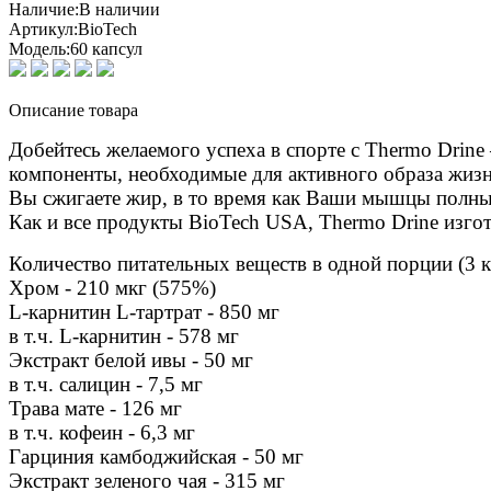
Наличие:
В наличии
Артикул:
BioTech
Модель:
60 капсул
Описание товара
Добейтесь желаемого успеха в спорте с Thermo Drine
компоненты, необходимые для активного образа жиз
Вы сжигаете жир, в то время как Ваши мышцы полны
Как и все продукты BioTech USA, Thermo Drine изго
Количество питательных веществ в одной порции (3 к
Хром - 210 мкг (575%)
L-карнитин L-тартрат - 850 мг
в т.ч. L-карнитин - 578 мг
Экстракт белой ивы - 50 мг
в т.ч. салицин - 7,5 мг
Трава мате - 126 мг
в т.ч. кофеин - 6,3 мг
Гарциния камбоджийская - 50 мг
Экстракт зеленого чая - 315 мг