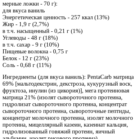
мерные ложки - 70 г):
для вкуса ваниль
Энергетическая ценность - 257 ккал (13%)
Жир - 1,9 г (2,7%)
в т.ч. насыщенный - 0,21 г (1%)
Углеводы - 48 г (18%)
в т.ч. сахар - 9 г (10%)
Пищевые волокна - 0,75 г
Белок - 12 г (23%)
Соль - 0,68 г (11%)
Ингредиенты (для вкуса ваниль): PentaCarb матрица
69% [мальтодекстрин, декстроза, кукурузный воск,
фруктоза, инулин (из цикория)], мега протеиновая
матрица 21% (изолят сывороточного протеина,
гидролизат сывороточного протеина, концентрат
сывороточного протеина, сывороточные пептиды,
концентрат молочного протеина, изолят молочного
протеина, мицеллярный казеин, казеинат кальция,
гидролизованный говяжий протеин, яичный
альбумин, изолят рисового протеина),