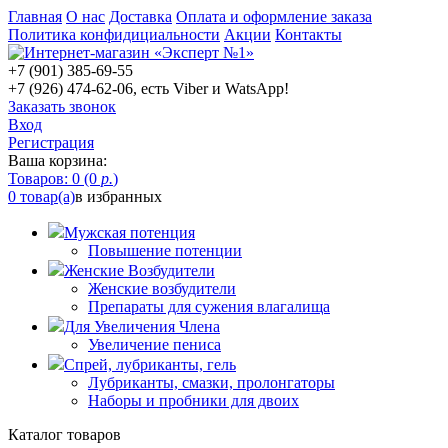
Главная
О нас
Доставка
Оплата и оформление заказа
Политика конфидициальности
Акции
Контакты
+7 (901) 385-69-55
+7 (926) 474-62-06, есть Viber и WatsApp!
Заказать звонок
Вход
Регистрация
Ваша корзина:
Товаров: 0 (0
р.
)
0 товар(а)
в избранных
Мужская потенция
Повышение потенции
Женские Возбудители
Женские возбудители
Препараты для сужения влагалища
Для Увеличения Члена
Увеличение пениса
Спрей, лубриканты, гель
Лубриканты, смазки, пролонгаторы
Наборы и пробники для двоих
Каталог товаров