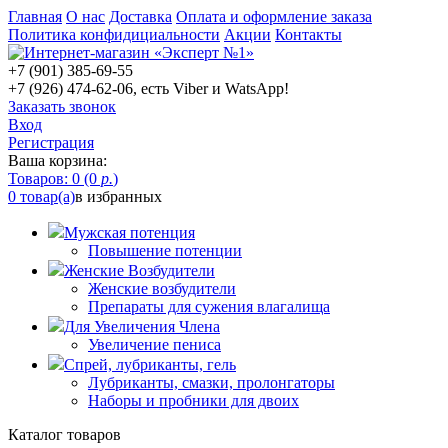
Главная
О нас
Доставка
Оплата и оформление заказа
Политика конфидициальности
Акции
Контакты
+7 (901) 385-69-55
+7 (926) 474-62-06, есть Viber и WatsApp!
Заказать звонок
Вход
Регистрация
Ваша корзина:
Товаров: 0 (0
р.
)
0 товар(а)
в избранных
Мужская потенция
Повышение потенции
Женские Возбудители
Женские возбудители
Препараты для сужения влагалища
Для Увеличения Члена
Увеличение пениса
Спрей, лубриканты, гель
Лубриканты, смазки, пролонгаторы
Наборы и пробники для двоих
Каталог товаров