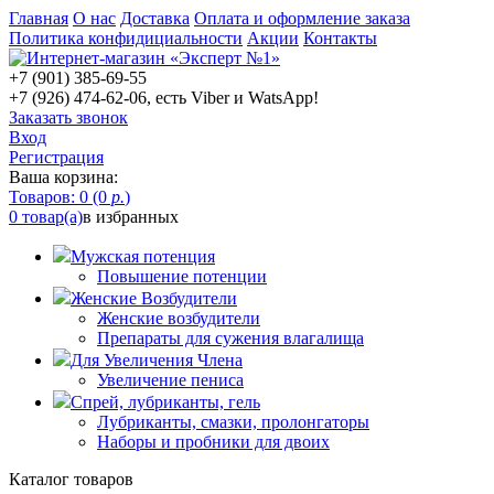
Главная
О нас
Доставка
Оплата и оформление заказа
Политика конфидициальности
Акции
Контакты
+7 (901) 385-69-55
+7 (926) 474-62-06, есть Viber и WatsApp!
Заказать звонок
Вход
Регистрация
Ваша корзина:
Товаров: 0 (0
р.
)
0 товар(а)
в избранных
Мужская потенция
Повышение потенции
Женские Возбудители
Женские возбудители
Препараты для сужения влагалища
Для Увеличения Члена
Увеличение пениса
Спрей, лубриканты, гель
Лубриканты, смазки, пролонгаторы
Наборы и пробники для двоих
Каталог товаров