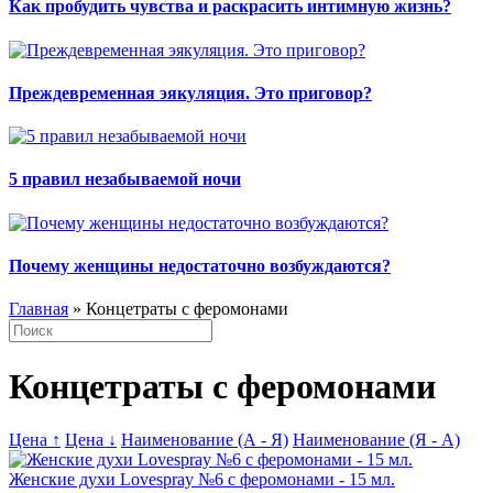
Как пробудить чувства и раскрасить интимную жизнь?
Преждевременная эякуляция. Это приговор?
5 правил незабываемой ночи
Почему женщины недостаточно возбуждаются?
Главная
» Концетраты с феромонами
Концетраты с феромонами
Цена ↑
Цена ↓
Наименование (А - Я)
Наименование (Я - А)
Женские духи Lovespray №6 с феромонами - 15 мл.