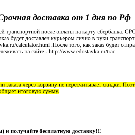
рочная доставка от 1 дня по Рф
7 дней транспортной после оплаты на карту сберба
каз будет доставлен курьером лично в руки транспорт
avka.ru/calculator.html .После того, как заказ будет 
живать на сайте - http://www.edostavka.ru/trac
и заказа через корзину не пересчитывает скидки. Поэ
ообщает итоговую сумму.
ы) и получайте бесплатную доставку!!!