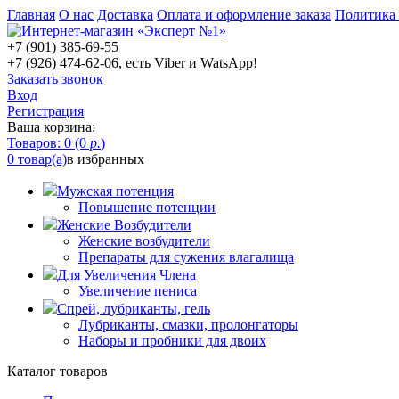
Главная
О нас
Доставка
Оплата и оформление заказа
Политика
+7 (901) 385-69-55
+7 (926) 474-62-06, есть Viber и WatsApp!
Заказать звонок
Вход
Регистрация
Ваша корзина:
Товаров: 0 (0
р.
)
0 товар(а)
в избранных
Мужская потенция
Повышение потенции
Женские Возбудители
Женские возбудители
Препараты для сужения влагалища
Для Увеличения Члена
Увеличение пениса
Спрей, лубриканты, гель
Лубриканты, смазки, пролонгаторы
Наборы и пробники для двоих
Каталог товаров