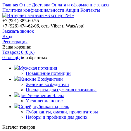
Главная
О нас
Доставка
Оплата и оформление заказа
Политика конфидициальности
Акции
Контакты
+7 (901) 385-69-55
+7 (926) 474-62-06, есть Viber и WatsApp!
Заказать звонок
Вход
Регистрация
Ваша корзина:
Товаров: 0 (0
р.
)
0 товар(а)
в избранных
Мужская потенция
Повышение потенции
Женские Возбудители
Женские возбудители
Препараты для сужения влагалища
Для Увеличения Члена
Увеличение пениса
Спрей, лубриканты, гель
Лубриканты, смазки, пролонгаторы
Наборы и пробники для двоих
Каталог товаров