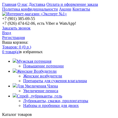
Главная
О нас
Доставка
Оплата и оформление заказа
Политика конфидициальности
Акции
Контакты
+7 (901) 385-69-55
+7 (926) 474-62-06, есть Viber и WatsApp!
Заказать звонок
Вход
Регистрация
Ваша корзина:
Товаров: 0 (0
р.
)
0 товар(а)
в избранных
Мужская потенция
Повышение потенции
Женские Возбудители
Женские возбудители
Препараты для сужения влагалища
Для Увеличения Члена
Увеличение пениса
Спрей, лубриканты, гель
Лубриканты, смазки, пролонгаторы
Наборы и пробники для двоих
Каталог товаров