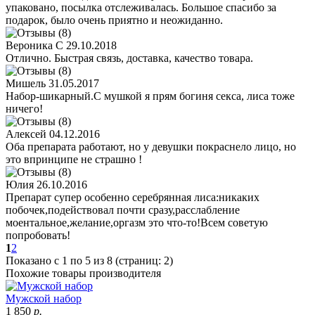
упаковано, посылка отслеживалась. Большое спасибо за
подарок, было очень приятно и неожиданно.
Вероника С
29.10.2018
Отлично. Быстрая связь, доставка, качество товара.
Мишель
31.05.2017
Набор-шикарный.С мушкой я прям богиня секса, лиса тоже
ничего!
Алексей
04.12.2016
Оба препарата работают, но у девушки покраснело лицо, но
это впринципе не страшно !
Юлия
26.10.2016
Препарат супер особенно серебрянная лиса:никаких
побочек,подействовал почти сразу,расслабление
моентальное,желание,оргазм это что-то!Всем советую
попробовать!
1
2
Показано с 1 по 5 из 8 (страниц: 2)
Похожие товары производителя
Мужской набор
1 850
р.