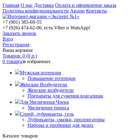
Главная
О нас
Доставка
Оплата и оформление заказа
Политика конфидициальности
Акции
Контакты
+7 (901) 385-69-55
+7 (926) 474-62-06, есть Viber и WatsApp!
Заказать звонок
Вход
Регистрация
Ваша корзина:
Товаров: 0 (0
р.
)
0 товар(а)
в избранных
Мужская потенция
Повышение потенции
Женские Возбудители
Женские возбудители
Препараты для сужения влагалища
Для Увеличения Члена
Увеличение пениса
Спрей, лубриканты, гель
Лубриканты, смазки, пролонгаторы
Наборы и пробники для двоих
Каталог товаров